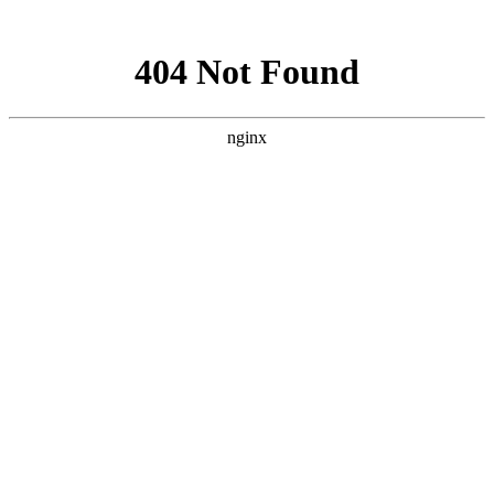
网站地图
萍乡市安源在线电子
商务有限责任公司
（安源在线）是经市
工商部门正式批准注
册合法从事网页制作
和域名注册、网络广